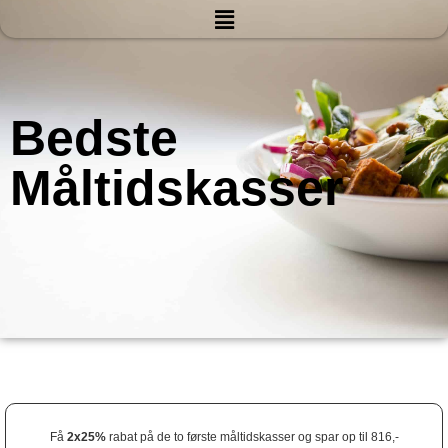
Bedste
Måltidskasser
Få
2x25%
rabat på de to første måltidskasser og spar op til 816,-