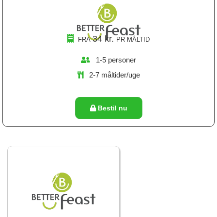
34
kr.
FRA
PR MÅLTID
1-5 personer
2-7 måltider/uge
Bestil nu