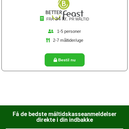
34
kr.
FRA
PR MÅLTID
1-5 personer
2-7 måltider/uge
Bestil nu
Få de bedste måltidskasseanmeldelser
direkte i din indbakke